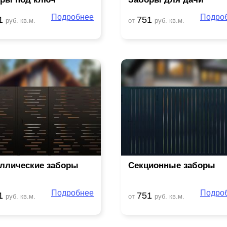
Подробнее
Подро
1
751
руб. кв.м.
от
руб. кв.м.
ллические заборы
Секционные заборы
Подробнее
Подро
1
751
руб. кв.м.
от
руб. кв.м.