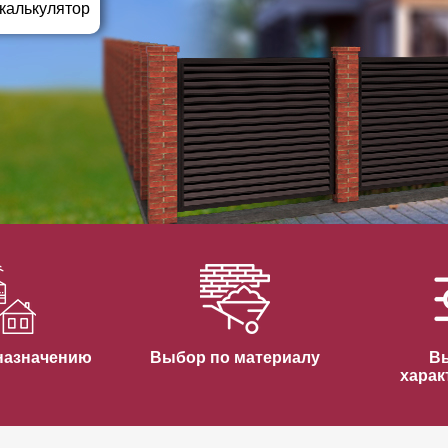
ВЫБОР ПО ХАРАКТЕРИСТИКАМ
 калькулятор
Горизонтальные заборы
Высокие заборы
Красивые, дизайнерские заборы
ВЫБОР ПО СПОСОБУ МОНТАЖА
Заборы под ключ
Готовые заборы
Комплекты заборов-лего "сделай сам"
Быстровозводимые заборы
назначению
Выбор по материалу
В
харак