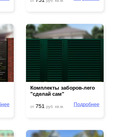
от
руб. кв.м.
Комплекты заборов-лего
"сделай сам"
бнее
Подробнее
751
от
руб. кв.м.