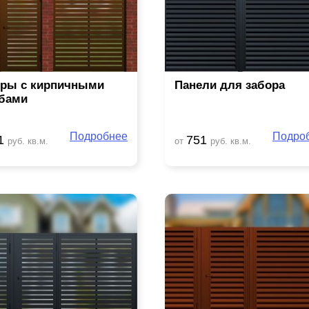
ры с кирпичными
Панели для забора
бами
Подробнее
Подро
1
751
руб. кв.м.
от
руб. кв.м.