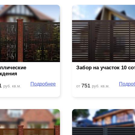
ллические
Забор на участок 10 со
ждения
Подробнее
Подро
1
751
руб. кв.м.
от
руб. кв.м.