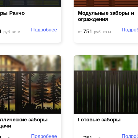
ры Ранчо
Модульные заборы и
ограждения
Подробнее
Подро
1
751
руб. кв.м.
от
руб. кв.м.
ллические заборы
Готовые заборы
дачи
Подробнее
Подро
1
751