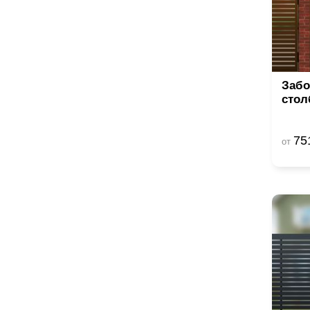
Забо
стол
75
от