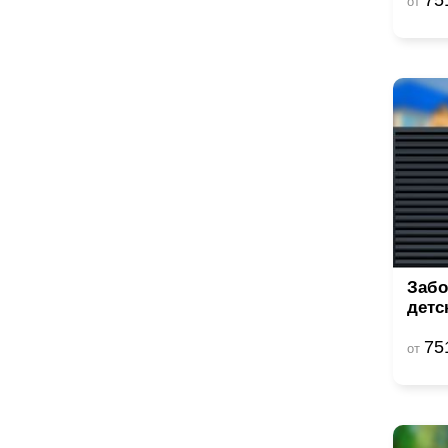
от
Забо
детс
75
от