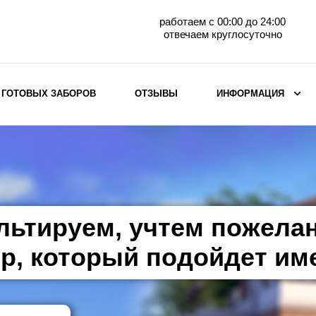
работаем с 00:00 до 24:00
отвечаем круглосуточно
 ГОТОВЫХ ЗАБОРОВ
ОТЗЫВЫ
ИНФОРМАЦИЯ
ВЫБОР ПО МАТЕРИАЛУ
Заборы с кирпичными столбами
Заборы из евроштакетника
горизонтального
льтируем, учтем пожела
Металлические заборы для дачи
Забор жалюзи с кирпичными столбами
р, который подойдет им
Металлические заборы
Металлические ограждения