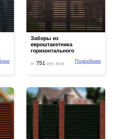
Заборы из
евроштакетника
горизонтального
бнее
Подробнее
751
от
руб. кв.м.