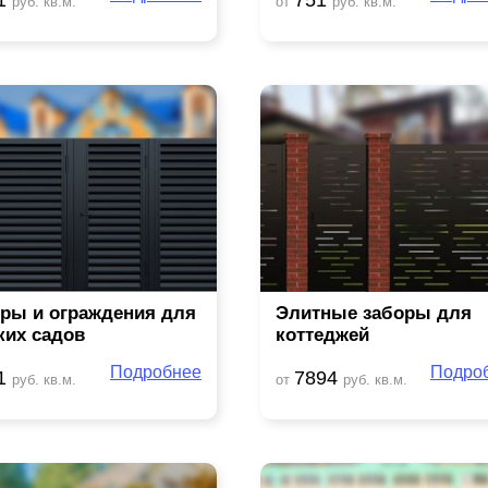
руб. кв.м.
от
руб. кв.м.
ры и ограждения для
Элитные заборы для
ких садов
коттеджей
Подробнее
Подро
1
7894
руб. кв.м.
от
руб. кв.м.