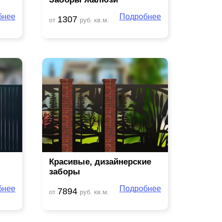
бнее
Подробнее
1307
от
руб. кв.м.
Красивые, дизайнерские
заборы
бнее
Подробнее
7894
от
руб. кв.м.