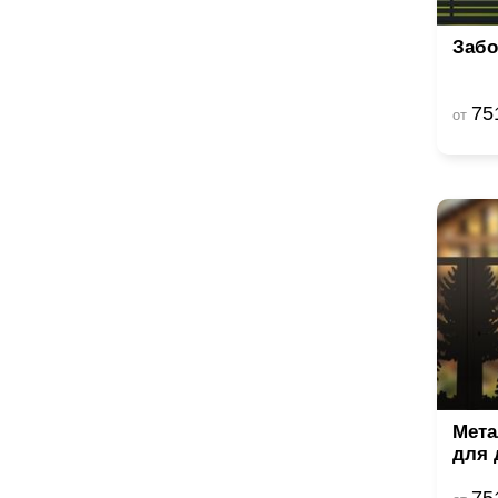
Забо
75
от
Мета
для 
75