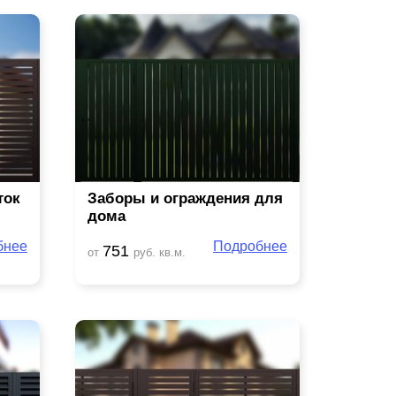
ток
Заборы и ограждения для
дома
бнее
Подробнее
751
от
руб. кв.м.