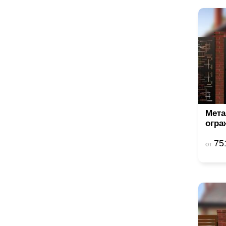
Мета
огра
75
от