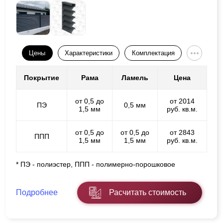
Цены
Характеристики
Комплектация
Покрытие
Рама
Ламель
Цена
от 0,5 до
от 2014
ПЭ
0,5 мм
1,5 мм
руб. кв.м.
от 0,5 до
от 0,5 до
от 2843
ППП
1,5 мм
1,5 мм
руб. кв.м.
* ПЭ - полиэстер, ППП - полимерно-порошковое
Подробнее
Расчитать стоимость