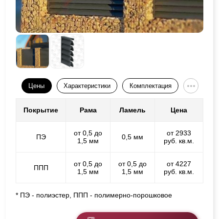
Цены
Характеристики
Комплектация
Покрытие
Рама
Ламель
Цена
от 0,5 до
от 2933
ПЭ
0,5 мм
1,5 мм
руб. кв.м.
от 0,5 до
от 0,5 до
от 4227
ППП
1,5 мм
1,5 мм
руб. кв.м.
* ПЭ - полиэстер, ППП - полимерно-порошковое