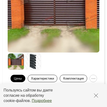
Цены
Характеристики
Комплектация
Пользуясь сайтом вы даете
Толщина
Толщина
Покрытие
Прайс
рамы
ламели
согласие на обработку
cookie-файлов
.
Подробнее
от 0,5 до
от 2933