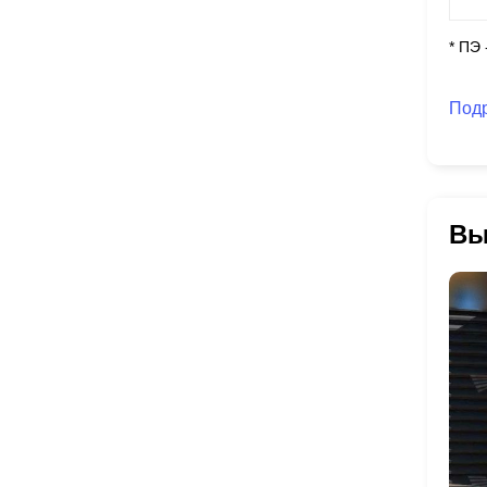
* ПЭ
Под
Вы