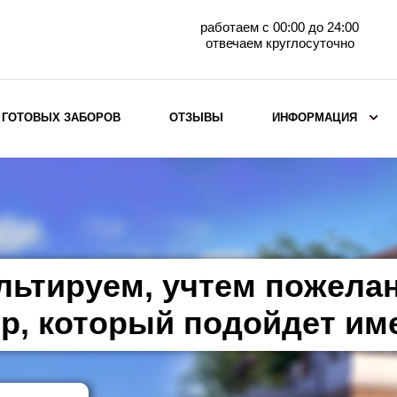
работаем с 00:00 до 24:00
отвечаем круглосуточно
 ГОТОВЫХ ЗАБОРОВ
ОТЗЫВЫ
ИНФОРМАЦИЯ
ВЫБОР ПО МАТЕРИАЛУ
Заборы с кирпичными столбами
Заборы из евроштакетника
горизонтального
льтируем, учтем пожела
Металлические заборы для дачи
Забор жалюзи с кирпичными столбами
р, который подойдет им
Металлические заборы
Металлические ограждения