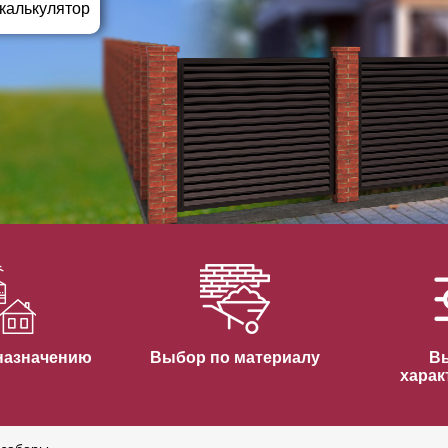
ВЫБОР ПО ХАРАКТЕРИСТИКАМ
 калькулятор
Горизонтальные заборы
Высокие заборы
Красивые, дизайнерские заборы
ВЫБОР ПО СПОСОБУ МОНТАЖА
Заборы под ключ
Готовые заборы
Комплекты заборов-лего "сделай сам"
Быстровозводимые заборы
назначению
Выбор по материалу
В
харак