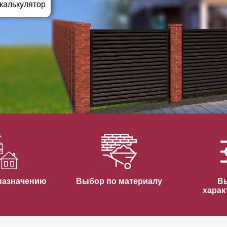
ВЫБОР ПО ХАРАКТЕРИСТИКАМ
 калькулятор
Горизонтальные заборы
Высокие заборы
Красивые, дизайнерские заборы
ВЫБОР ПО СПОСОБУ МОНТАЖА
Заборы под ключ
Готовые заборы
Комплекты заборов-лего "сделай сам"
Быстровозводимые заборы
назначению
Выбор по материалу
В
харак