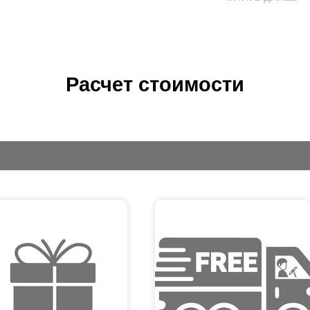
и геометрических форм, а также смелые дизайнерские реш
— это, безусловно, один из лучших вариантов, но такое ре
ения. Дополнить общую стилистику современных зданий и 
т — заборы Хай-Тек. Конструкции в стиле Хай-Тек — это ог
Расчет стоимости
к каждого из клиентов. Выбирая ограждения данного типа, 
енный дизайн забора, который не будет иметь аналогов.
ущества заборов из металла
одство заборов Хай-Тек требует особых конструктивных р
тся качеству материалов, используемых в производстве. О
ой 2—10 мм, что гарантирует долговечность и надежность к
ктно, а по эксплуатационным характеристикам не уступают
его каталога. Основными преимуществами металлических з
спользование высокотехнологичных металлических листов;