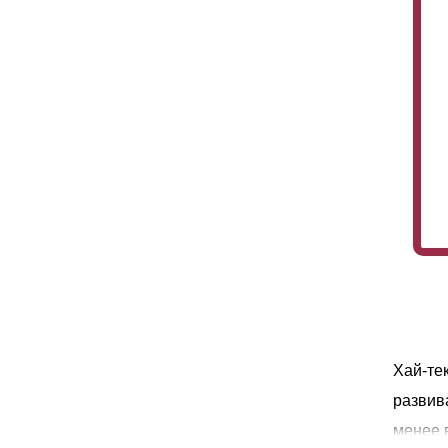
Хай-те
развив
менее 