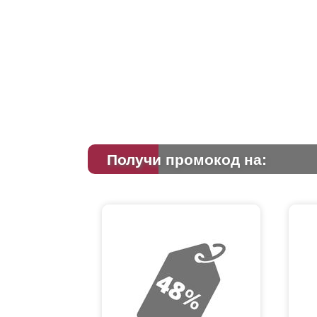
линий 
стиле 
огражд
помогу
задумо
собств
Преим
Получи промокод на:
Произв
уделяе
толщин
и эффе
из наш
и