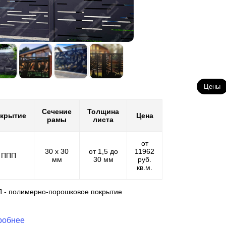
Цены
Сечение
Толщина
крытие
Цена
рамы
листа
от
30 х 30
от 1,5 до
11962
ППП
мм
30 мм
руб.
кв.м.
П - полимерно-порошковое покрытие
робнее