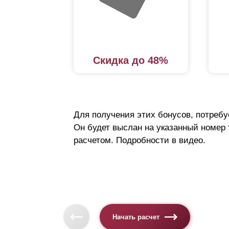
у
у
с
о
Скидка до 48%
Исполь
Помимо
участок
Для получения этих бонусов, потребу
Он будет выслан на указанный номер
Особе
расчетом. Подробности в видео.
Технол
рисунк
орнаме
превра
Начать расчет
декора