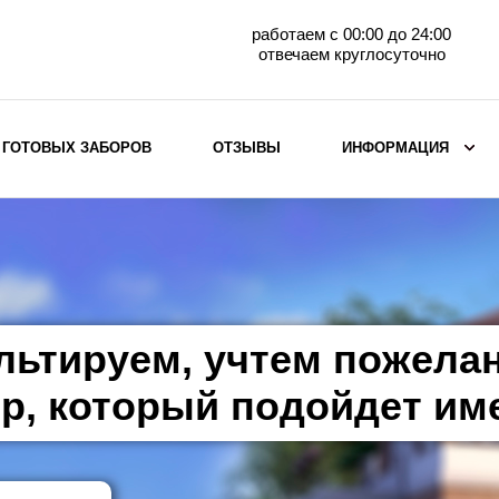
работаем с 00:00 до 24:00
отвечаем круглосуточно
 ГОТОВЫХ ЗАБОРОВ
ОТЗЫВЫ
ИНФОРМАЦИЯ
ВЫБОР ПО МАТЕРИАЛУ
Заборы с кирпичными столбами
Заборы из евроштакетника
горизонтального
льтируем, учтем пожела
Металлические заборы для дачи
Забор жалюзи с кирпичными столбами
р, который подойдет им
Металлические заборы
Металлические ограждения