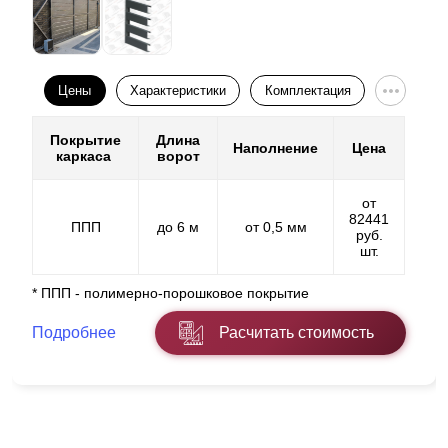
Цены
Характеристики
Комплектация
Покрытие
Длина
Наполнение
Цена
каркаса
ворот
от
82441
ППП
до 6 м
от 0,5 мм
руб.
шт.
* ППП - полимерно-порошковое покрытие
Подробнее
Расчитать стоимость