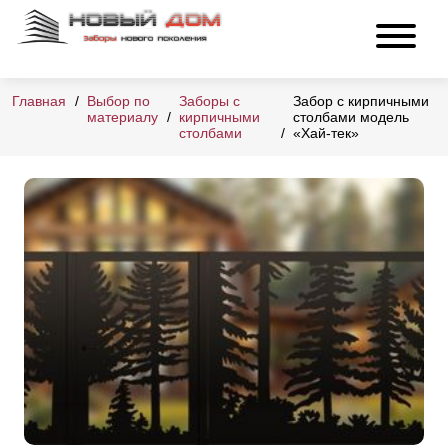
Главная
Выбор по
Заборы с
Забор с кирпичными
материалу
кирпичными
столбами модель
столбами
«Хай-тек»